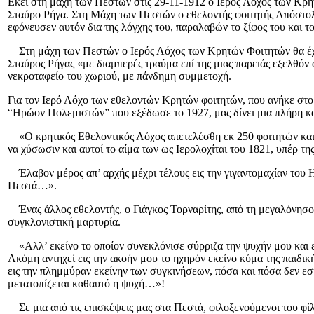
Εκεί στη μάχη των Πεστών στις 29-11-1912 ο Ιερός Λόχος των Κρητ
Σταύρο Ρήγα. Στη Μάχη των Πεστών ο εθελοντής φοιτητής Απόστολο
εφόνευσεν αυτόν δια της λόγχης του, παραλαβών το ξίφος του και τ
Στη μάχη των Πεστών ο Ιερός Λόχος των Κρητών Φοιτητών θα έχει 
Σταύρος Ρήγας «με διαμπερές τραύμα επί της μιας παρειάς εξελθόν
νεκροταφείο του χωριού, με πάνδημη συμμετοχή.
Για τον Ιερό Λόχο των εθελοντών Κρητών φοιτητών, που ανήκε στο
“Ηρώον Πολεμιστών” που εξέδωσε το 1927, μας δίνει μια πλήρη κα
«Ο κρητικός Εθελοντικός Λόχος απετελέσθη εκ 250 φοιτητών και 
να χύσωσιν και αυτοί το αίμα των ως Ιερολοχίται του 1821, υπέρ 
Έλαβον μέρος απ’ αρχής μέχρι τέλους εις την γιγαντομαχίαν του Η
Πεστά…».
Ένας άλλος εθελοντής, ο Γιάγκος Τορναρίτης, από τη μεγαλόνησο 
συγκλονιστική μαρτυρία.
«Αλλ’ εκείνο το οποίον συνεκλόνισε σύρριζα την ψυχήν μου και ε
Ακόμη αντηχεί εις την ακοήν μου το ηχηρόν εκείνο κύμα της παιδι
εις την πλημμύραν εκείνην των συγκινήσεων, πόσα και πόσα δεν εσ
μετατοπίζεται καθαυτό η ψυχή…»!
Σε μια από τις επισκέψεις μας στα Πεστά, φιλοξενούμενοι του φί