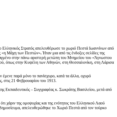
ο Ελληνικός Στρατός απελευθέρωσε το χωριό Πεστά Ιωαννίνων από
ως «η Μάχη των Πεστών»
.
Ήταν μια από τις ένδοξες σελίδες της
αραγμένο στην πάνω αριστερή μετώπη του Μνημείου του «Άγνωστου
ριού, όπως στην Κυψέλη των Αθηνών, στη Θεσσαλονίκη, στη Λάρισα
ν έμενε παρά μόνο το πανίσχυρο, κατά τα άλλα, οχυρό
ς, στις 21 Φεβρουαρίου του 1913.
ης Εκπαιδευτικός – Συγγραφέας κ. Σωκράτης Βασιλείου, μετά από
ότι χάριν της ομοψυχίας και της ενότητος του Ελληνικού Λαού
το δημοσίευμα, απελευθερώθηκε το Χωριό Πεστά από τον τούρκο