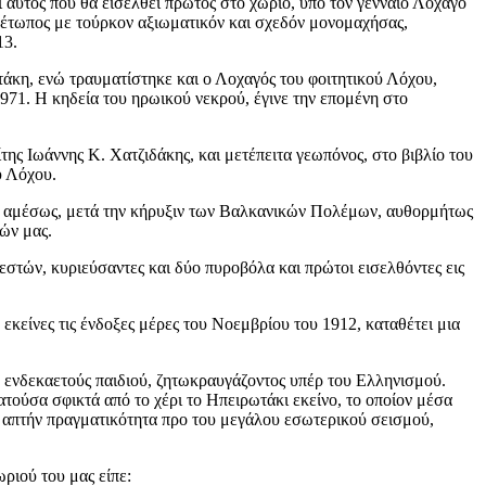
 αυτός που θα εισέλθει πρώτος στο χωριό, υπό τον γενναίο Λοχαγό
μέτωπος με τούρκον αξιωματικόν και σχεδόν μονομαχήσας,
13.
άκη, ενώ τραυματίστηκε και ο Λοχαγός του φοιτητικού Λόχου,
971. Η κηδεία του ηρωικού νεκρού, έγινε την επομένη στο
ς Ιωάννης Κ. Χατζιδάκης, και μετέπειτα γεωπόνος, στο βιβλίο του
ύ Λόχου.
αν αμέσως, μετά την κήρυξιν των Βαλκανικών Πολέμων, αυθορμήτως
ών μας.
στών, κυριεύσαντες και δύο πυροβόλα και πρώτοι εισελθόντες εις
είνες τις ένδοξες μέρες του Νοεμβρίου του 1912, καταθέτει μια
 ενδεκαετούς παιδιού, ζητωκραυγάζοντος υπέρ του Ελληνισμού.
τούσα σφικτά από το χέρι το Ηπειρωτάκι εκείνο, το οποίον μέσα
ην απτήν πραγματικότητα προ του μεγάλου εσωτερικού σεισμού,
ριού του μας είπε: