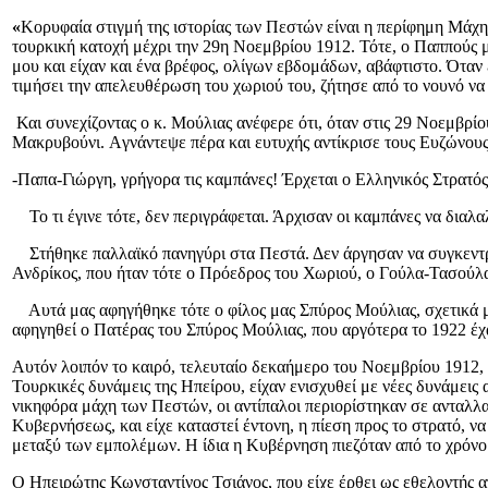
«
Κορυφαία στιγμή της ιστορίας των Πεστών είναι η περίφημη Μάχη
τουρκική κατοχή μέχρι την 29η Νοεμβρίου 1912. Τότε, ο Παππούς μ
μου και είχαν και ένα βρέφος, ολίγων εβδομάδων, αβάφτιστο. Όταν 
τιμήσει την απελευθέρωση του χωριού του, ζήτησε από το νουνό να
Και συνεχίζοντας ο κ. Μούλιας ανέφερε ότι, όταν στις 29 Νοεμβρί
Μακρυβούνι. Aγνάντεψε πέρα και ευτυχής αντίκρισε τους Ευζώνους,
-Παπα-Γιώργη, γρήγορα τις καμπάνες! Έρχεται ο Ελληνικός Στρατός
Το τι έγινε τότε, δεν περιγράφεται. Άρχισαν οι καμπάνες να δια
Στήθηκε παλλαϊκό πανηγύρι στα Πεστά. Δεν άργησαν να συγκεντρ
Ανδρίκος, που ήταν τότε ο Πρόεδρος του Χωριού, ο Γούλα-Τασούλ
Αυτά μας αφηγήθηκε τότε ο φίλος μας Σπύρος Μούλιας, σχετικά με
αφηγηθεί ο Πατέρας του Σπύρος Μούλιας, που αργότερα το 1922 έχ
Αυτόν λοιπόν το καιρό, τελευταίο δεκαήμερο του Νοεμβρίου 1912, 
Τουρκικές δυνάμεις της Ηπείρου, είχαν ενισχυθεί με νέες δυνάμει
νικηφόρα μάχη των Πεστών, οι αντίπαλοι περιορίστηκαν σε ανταλλα
Κυβερνήσεως, και είχε καταστεί έντονη, η πίεση προς το στρατό, να
μεταξύ των εμπολέμων. Η ίδια η Κυβέρνηση πιεζόταν από το χρόνο κ
Ο Ηπειρώτης Κωνσταντίνος Τσιάνος, που είχε έρθει ως εθελοντής α