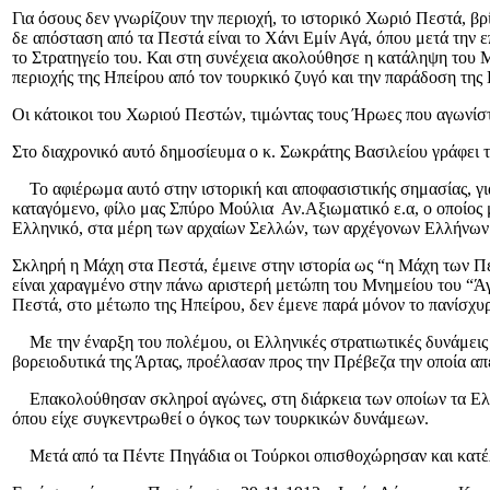
Για όσους δεν γνωρίζουν την περιοχή, το ιστορικό Χωριό Πεστά, β
δε απόσταση από τα Πεστά είναι το Χάνι Εμίν Αγά, όπου μετά την 
το Στρατηγείο του. Και στη συνέχεια ακολούθησε η κατάληψη του Μ
περιοχής της Ηπείρου από τον τουρκικό ζυγό και την παράδοση τη
Οι κάτοικοι του Χωριού Πεστών, τιμώντας τους Ήρωες που αγωνίστ
Στο διαχρονικό αυτό δημοσίευμα ο κ. Σωκράτης Βασιλείου γράφει
Το αφιέρωμα αυτό στην ιστορική και αποφασιστικής σημασίας, για
καταγόμενο, φίλο μας Σπύρο Μούλια Αν.Αξιωματικό ε.α, ο οποίος μ
Ελληνικό, στα μέρη των αρχαίων Σελλών, των αρχέγονων Ελλήνων
Σκληρή η Μάχη στα Πεστά, έμεινε στην ιστορία ως “η Μάχη των Πεσ
είναι χαραγμένο στην πάνω αριστερή μετώπη του Μνημείου του “Ά
Πεστά, στο μέτωπο της Ηπείρου, δεν έμενε παρά μόνον το πανίσχυ
Με την έναρξη του πολέμου, οι Ελληνικές στρατιωτικές δυνάμεις
βορειοδυτικά της Άρτας, προέλασαν προς την Πρέβεζα την οποία α
Επακολούθησαν σκληροί αγώνες, στη διάρκεια των οποίων τα Ελλη
όπου είχε συγκεντρωθεί ο όγκος των τουρκικών δυνάμεων.
Μετά από τα Πέντε Πηγάδια οι Τούρκοι οπισθοχώρησαν και κατέλ