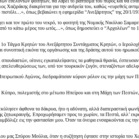
ών εθελοντών φοιτητών, θα λάβει το βάπτισμα του πυρός και θα είναι
ς Χαζιράκης διακρίνεται για την ανδρεία του, καθώς «ευρεθείς αντι
ο πιστόλι…», όπως βεβαιώνει η εφημερίδα “Ανεξάρτητος” της 20/1/19
και τον πρώτο του νεκρό, το φοιτητή της Νομικής Νικόλαο Σαμαριτ
 από το κάτω μέρος του ωτός…», όπως δημοσιεύει ο “Αρχολέων” το 1
 1ο Τάγμα Κρητών του Ανεξάρτητου Συντάγματος Κρητών, ο Ιερολοχίτη
ι συνοπτική εικόνα της οργάνωσης και της δράσης αυτού του ηρωικο
σπουδαστών, οίτινες εγκαταλείψαντες τα μαθητικά θρανία, έσπευσ
της απελευθερώσεως των, υπό τον τουρκικόν ζυγόν, στεναζόντων αδελφ
πειρωτικού Αγώνος, διεδραμάτισαν κύριον ρόλον εις την μάχη των Πε
Κύπρο, πολεμιστής στο μέτωπο Ηπείρου και στη Μάχη των Πεστών, εκ
κύλησεν άφθονα τα δάκρυα, ήτο η αδύνατη, αλλά διαπεραστική φωνή
κής ζητωκραυγής. Επροχωρήσαμεν προς το χωρίον, τα Πεστά, αλλ’ εκρα
υμβόλιζε εις την φαντασίαν μου. Όταν τα όνειρα ενσαρκούνται εις τ
λου μας Σπύρου Μούλια, όταν η συζήτηση έφτασε στην ιστορία του Χω