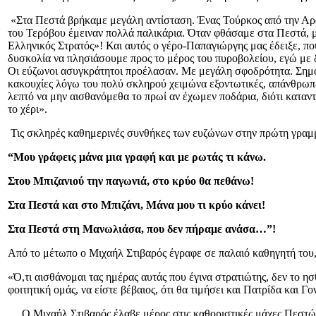
«Στα Πεστά βρήκαμε μεγάλη αντίσταση. Ένας Τούρκος από την Αραπ
του Τερόβου έμειναν πολλά παλικάρια. Όταν φθάσαμε στα Πεστά, μ
Ελληνικός Στρατός»! Και αυτός ο γέρο-Παπαγιώργης μας έδειξε, 
δυσκολία να πλησιάσουμε προς το μέρος του πυροβολείου, εγώ με 
Οι εύζωνοι ασυγκράτητοι προέλασαν. Με μεγάλη σφοδρότητα. Σημαν
κακουχίες λόγω του πολύ σκληρού χειμώνα εξοντωτικές, απάνθρωπε
λεπτό να μην αισθανόμεθα το πρωί αν έχωμεν ποδάρια, διότι καταν
το χέρι».
Τις σκληρές καθημερινές συνθήκες των ευζώνων στην πρώτη γραμμή
“Μου γράφεις μάνα μια γραφή και με ρωτάς τι κάνω.
Στου Μπιζανιού την παγωνιά, στο κρύο θα πεθάνω!
Στα Πεστά και στο Μπιζάνι, Μάνα μου τι κρύο κάνει!
Στα Πεστά στη Μανωλιάσα, που δεν πήραμε ανάσα…”!
Από το μέτωπο ο Μιχαήλ Στιβαρός έγραφε σε παλαιό καθηγητή του
«Ό,τι αισθάνομαι τας ημέρας αυτάς που έγινα στρατιώτης, δεν το 
φοιτητική ομάς, να είστε βέβαιος, ότι θα τιμήσει και Πατρίδα και 
Ο Μιχαήλ Στιβαρός έλαβε μέρος στις καθοριστικές μάχες Πεστών κ