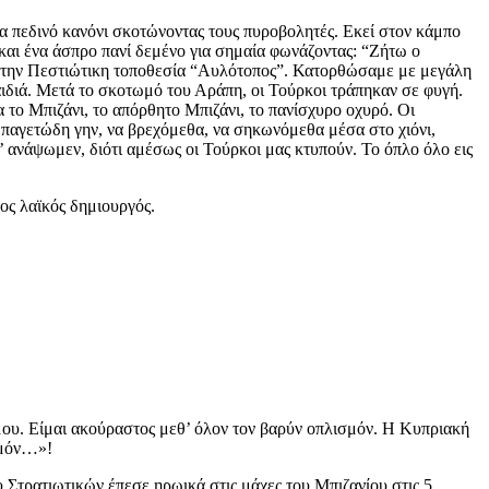
α πεδινό κανόνι σκοτώνοντας τους πυροβολητές. Εκεί στον κάμπο
και ένα άσπρο πανί δεμένο για σημαία φωνάζοντας: “Ζήτω ο
ς στην Πεστιώτικη τοποθεσία “Αυλότοπος”. Κατορθώσαμε με μεγάλη
ιδιά. Μετά το σκοτωμό του Αράπη, οι Τούρκοι τράπηκαν σε φυγή.
το Μπιζάνι, το απόρθητο Μπιζάνι, το πανίσχυρο οχυρό. Οι
 παγετώδη γην, να βρεχόμεθα, να σηκωνόμεθα μέσα στο χιόνι,
’ ανάψωμεν, διότι αμέσως οι Τούρκοι μας κτυπούν. Το όπλο όλο εις
ος λαϊκός δημιουργός.
 μου. Είμαι ακούραστος μεθ’ όλον τον βαρύν οπλισμόν. Η Κυπριακή
ισμόν…»!
Στρατιωτικών έπεσε ηρωικά στις μάχες του Μπιζανίου στις 5