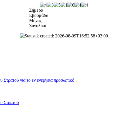
Σήμερα
Εβδομάδα
Μήνας
Συνολικά
 Στρατού για το εν ενεργεία προσωπικό
ου Στρατού