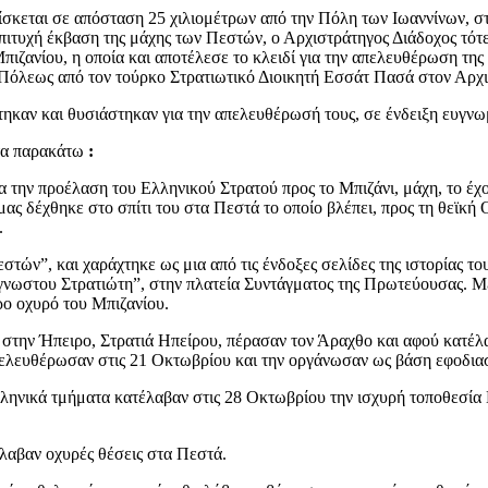
ρίσκεται σε απόσταση 25 χιλιομέτρων από την Πόλη των Ιωαννίνων, σ
επιτυχή έκβαση της μάχης των Πεστών, ο Αρχιστράτηγος Διάδοχος τότ
πιζανίου, η οποία και αποτέλεσε το κλειδί για την απελευθέρωση τη
ς Πόλεως από τον τούρκο Στρατιωτικό Διοικητή Εσσάτ Πασά στον Αρχ
ηκαν και θυσιάστηκαν για την απελευθέρωσή τους, σε ένδειξη ευγνω
 τα παρακάτω
:
 την προέλαση του Ελληνικού Στρατού προς το Μπιζάνι, μάχη, το έχ
ας δέχθηκε στο σπίτι του στα Πεστά το οποίο βλέπει, προς τη θεϊκή
.
τών”, και χαράχτηκε ως μια από τις ένδοξες σελίδες της ιστορίας τ
γνωστου Στρατιώτη”, στην πλατεία Συντάγματος της Πρωτεύουσας. Μ
ρο οχυρό του Μπιζανίου.
 στην Ήπειρο, Στρατιά Ηπείρου, πέρασαν τον Άραχθο και αφού κατέ
πελευθέρωσαν στις 21 Οκτωβρίου και την οργάνωσαν ως βάση εφοδια
νικά τμήματα κατέλαβαν στις 28 Οκτωβρίου την ισχυρή τοποθεσία Π
αβαν οχυρές θέσεις στα Πεστά.