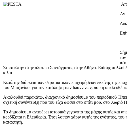
Απ
Αν.
Διπ
Επί
Σήμ
τον
ιστ
Στρατιώτη» στην πλατεία Συντάγματος στην Αθήνα. Επίσης πολλοί
κ.λ.π.
Κατά την διάρκεια των στρατιωτικών επιχειρήσεων εκείνης της επο
του Μπιζανίου
για την κατάληψη των Ιωαννίνων, που η απελευθέρω
Ακολουθεί παρακάτω, διαχρονικό δημοσίευμα του περιοδικού Ήπειρ
σχετική συνέντευξη που του είχα δώσει στο σπίτι μου, στο Χωριό 
Το δημοσίευμα αναφέρει ιστορικά γεγονότα της μάχης αυτής και απο
κερδίζεται η Ελευθερία. Έτσι λοιπόν χάριν αυτής της ενότητος, 
κατακτητή.