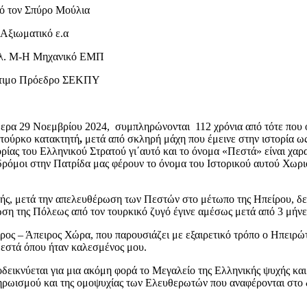
ό τον Σπύρο Μούλια
 Αξιωματικό ε.α
λ. Μ-Η Μηχανικό ΕΜΠ
τιμο Πρόεδρο ΣΕΚΠΥ
ερα 29 Νοεμβρίου 2024, συμπληρώνονται 112 χρόνια από τότε που 
 τούρκο κατακτητή
,
μετά από σκληρή μάχη που έμεινε στην ιστορία 
ορίας του Ελληνικού Στρατού γι΄αυτό και το όνομα «Πεστά» είναι χ
 δρόμοι στην Πατρίδα μας φέρουν το όνομα του Ιστορικού αυτού Χω
χής, μετά την απελευθέρωση των Πεστών στο μέτωπο της Ηπείρου, δε
ση της Πόλεως από τον τουρκικό ζυγό έγινε αμέσως μετά από 3 μήνε
ος – Άπειρος Χώρα, που παρουσιάζει με εξαιρετικό τρόπο ο Ηπειρώτ
Πεστά όπου ήταν καλεσμένος μου.
δεικνύεται για μια ακόμη φορά το Μεγαλείο της Ελληνικής ψυχής και 
του ηρωισμού και της ομοψυχίας των Ελευθερωτών που αναφέρονται σ