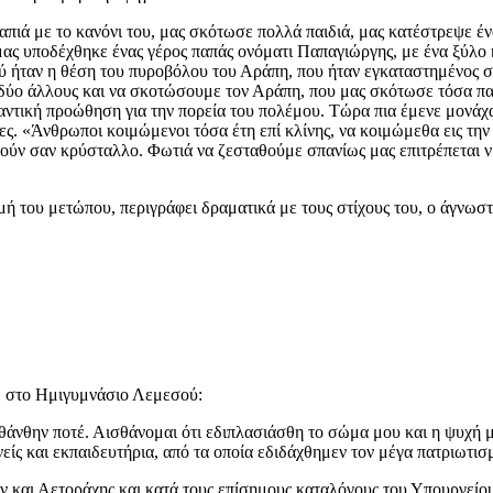
ιά με το κανόνι του, μας σκότωσε πολλά παιδιά, μας κατέστρεψε έν
ας υποδέχθηκε ένας γέρος παπάς ονόματι Παπαγιώργης, με ένα ξύλο 
πού ήταν η θέση του πυροβόλου του Αράπη, που ήταν εγκαταστημένο
δύο άλλους και να σκοτώσουμε τον Αράπη, που μας σκότωσε τόσα πα
τική προώθηση για την πορεία του πολέμου. Τώρα πια έμενε μονάχα 
ς. «Άνθρωποι κοιμώμενοι τόσα έτη επί κλίνης, να κοιμώμεθα εις την
τούν σαν κρύσταλλο. Φωτιά να ζεσταθούμε σπανίως μας επιτρέπεται ν
 του μετώπου, περιγράφει δραματικά με τους στίχους του, ο άγνωστ
, στο Ημιγυμνάσιο Λεμεσού:
ησθάνθην ποτέ. Αισθάνομαι ότι εδιπλασιάσθη το σώμα μου και η ψυχή
Γονείς και εκπαιδευτήρια, από τα οποία εδιδάχθημεν τον μέγα πατριωτ
αι Αετοράχης και κατά τους επίσημους καταλόγους του Υπουργείου 