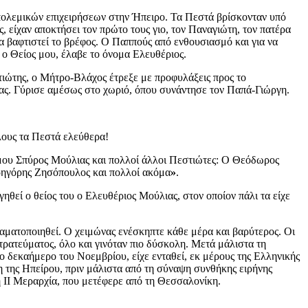
 πολεμικών επιχειρήσεων στην Ήπειρο. Τα Πεστά βρίσκονταν υπό
 είχαν αποκτήσει τον πρώτο τους γιο, τον Παναγιώτη, τον πατέρα
να βαφτιστεί το βρέφος. Ο Παππούς από ενθουσιασμό και για να
 ο Θείος μου, έλαβε το όνομα Ελευθέριος.
στιώτης, ο Μήτρο-Βλάχος έτρεξε με προφυλάξεις προς το
μας. Γύρισε αμέσως στο χωριό, όπου συνάντησε τον Παπά-Γιώργη.
λους τα Πεστά ελεύθερα!
ου Σπύρος Μούλιας και πολλοί άλλοι Πεστιώτες: Ο Θεόδωρος
Γρηγόρης Ζησόπουλος και πολλοί ακόμα
»
.
εί ο θείος του ο Ελευθέριος Μούλιας, στον οποίον πάλι τα είχε
ραματοποιηθεί. Ο χειμώνας ενέσκηπτε κάθε μέρα και βαρύτερος. Οι
τρατεύματος, όλο και γινόταν πιο δύσκολη. Μετά μάλιστα τη
ο δεκαήμερο του Νοεμβρίου, είχε ενταθεί, εκ μέρους της Ελληνικής
ωση της Ηπείρου, πριν μάλιστα από τη σύναψη συνθήκης ειρήνης
τη IΙ Μεραρχία, που μετέφερε από τη Θεσσαλονίκη.