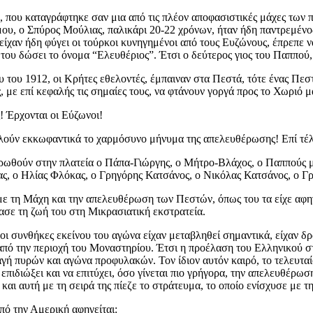
, που καταγράφτηκε σαν μια από τις πλέον αποφασιστικές μάχες των
ου, ο Σπύρος Μούλιας, παλικάρι 20-22 χρόνων, ήταν ήδη παντρεμένος,
είχαν ήδη φύγει οι τούρκοι κυνηγημένοι από τους Ευζώνους, έπρεπε 
 του δώσει το όνομα “Ελευθέριος”. Έτσι ο δεύτερος γιος του Παππού,
ου του 1912, οι Κρήτες εθελοντές, έμπαιναν στα Πεστά, τότε ένας Πε
 με επί κεφαλής τις σημαίες τους, να φτάνουν γοργά προς το Χωριό 
! Έρχονται οι Εύζωνοι!
λαλούν εκκωφαντικά το χαρμόσυνο μήνυμα της απελευθέρωσης! Επί τέ
ωθούν στην πλατεία ο Πάπα-Γιώργης, ο Μήτρο-Βλάχος, ο Παππούς μ
ας, ο Ηλίας Φλόκας, ο Γρηγόρης Κατσάνος, ο Νικόλας Κατσάνος, ο 
 τη Μάχη και την απελευθέρωση των Πεστών, όπως του τα είχε αφηγηθ
ασε τη ζωή του στη Μικρασιατική εκστρατεία.
οι συνθήκες εκείνου του αγώνα είχαν μεταβληθεί σημαντικά, είχαν δ
ς από την περιοχή του Μοναστηρίου. Έτσι η προέλαση του Ελληνικού σ
γή πυρών και αγώνα προφυλακών. Τον ίδιον αυτόν καιρό, το τελευταί
 επιδιώξει και να επιτύχει, όσο γίνεται πιο γρήγορα, την απελευθέρ
αι αυτή με τη σειρά της πίεζε το στράτευμα, το οποίο ενίσχυσε με 
πό την Αμερική αφηγείται: