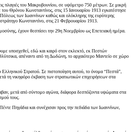
τις πλαγιές του Μακρυβουνίου, σε υψόμετρο 750 μέτρων. Σε μικρή
ε του Θρόνου Κωνσταντίνος, στις 15 Ιανουαρίου 1913 εγκατέστησε
ς Πόλεως των Ιωαννίνων
καθώς και ολόκληρης της ευρύτερης
ιστράτηγο Κωνσταντίνο, στις 21 Φεβρουαρίου 1913.
μοσύνης, έχουν θεσπίσει την 29η Νοεμβρίου ως Επετειακή ημέρα.
ουμε υποσχεθεί, εδώ και καιρό στον εκλεκτό, εκ Πεστών
 Ολύτσικα, απέναντι από τη Δωδώνη, το αρχαιότερο Μαντείο σε χώρο
ου Ελληνικού Στρατού. Σε πιστοποίηση αυτού, το όνομα “Πεστά”,
ετά τη νικηφόρο έκβαση των στρατιωτικών επιχειρήσεων στα
λαβαν, μετά από σύντομο αγώνα, διάφορα δεσπόζοντα υψώματα στα
σμού τους.
έντε Πηγάδια και συνέχισαν προς την πεδιάδα των Ιωαννίνων,