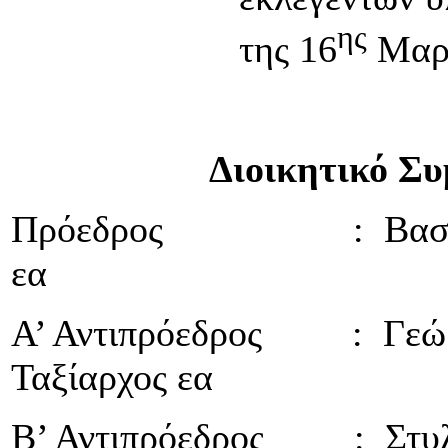
ης
της 16
Μαρτ
Διοικητικό Συμβ
Πρόεδρος : Βασίλειος
εα
Α’ Αντιπρόεδρος : Γεώργ
Ταξίαρχος εα
Β’ Αντιπρόεδρος : Στυλι