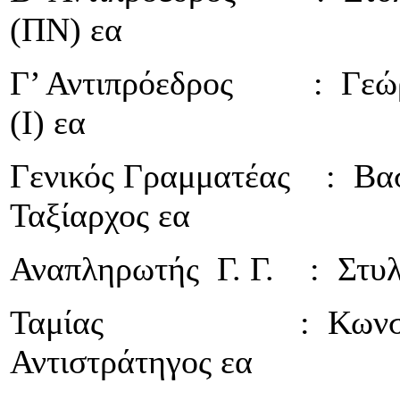
(ΠΝ) εα
Γ’ Αντιπρόεδρος : Γεώργ
(Ι) εα
Γενικός Γραμματέας : Βασ
Ταξίαρχος εα
Αναπληρωτής Γ. Γ. : Στυλ
Ταμίας : Κωνσταντί
Αντιστράτηγος εα