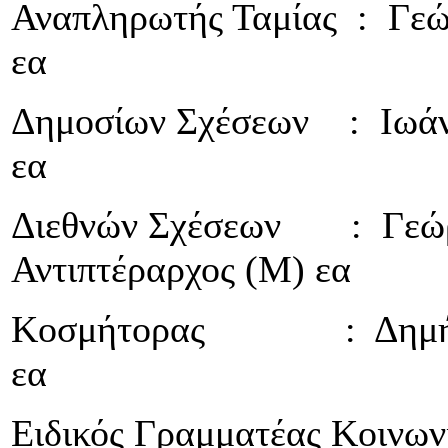
Αναπληρωτής Ταμίας : Γεώ
εα
Δημοσίων Σχέσεων : Ιωάνν
εα
Διεθνών Σχέσεων : Γεώρ
Αντιπτέραρχος (Μ) εα
Κοσμήτορας : Δημήτρι
εα
Ειδικός Γραμματέας Κοινω