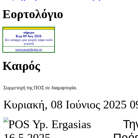
Εορτολόγιο
σήμερα
Κυρ 09 Αυγ 2026
δεν υπάρχει μια γιορτή πάρα πολύ
γνωστή
www.eortologio.gr
Καιρός
Συμμετοχή της ΠΟΣ σε διαμαρτυρία.
Κυριακή, 08 Ιούνιος 2025 0
Την 
Πρόε