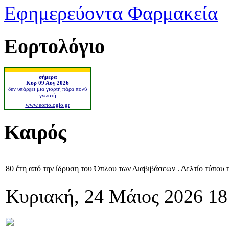
Εφημερεύοντα Φαρμακεία
Εορτολόγιο
σήμερα
Κυρ 09 Αυγ 2026
δεν υπάρχει μια γιορτή πάρα πολύ
γνωστή
www.eortologio.gr
Καιρός
80 έτη από την ίδρυση του Όπλου των Διαβιβάσεων . Δελτίο τύπο
Κυριακή, 24 Μάιος 2026 18