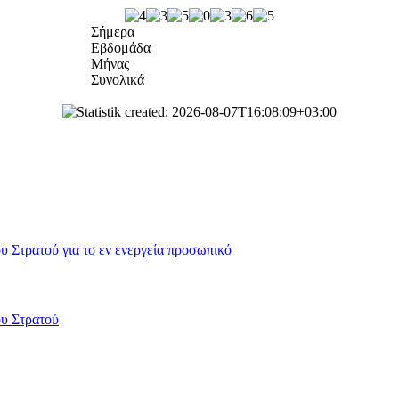
Σήμερα
Εβδομάδα
Μήνας
Συνολικά
 Στρατού για το εν ενεργεία προσωπικό
ου Στρατού