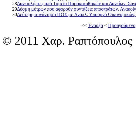
28
Δανειολήπτες από Ταμείο Παρακαταθηκών και Δανείων. Σ
29
Δέσμη μέτρων που αφορούν συντάξεις αποστράτων. Ανακοίν
30
Δεύτερη συνάντηση ΠΟΣ με Αναπλ. Υπουργό Οικονομικών,
<<
Έναρξη
<
Προηγούμενο
© 2011 Χαρ. Ραπτόπουλος