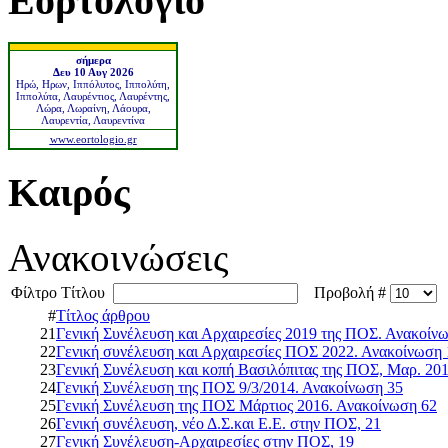
Εορτολόγιο
σήμερα
Δευ 10 Αυγ 2026
Ηρώ, Ηρων, Ιππόλυτος, Ιππολύτη,
Ιππολύτα, Λαυρέντιος, Λαυρέντης,
Λώρα, Λωραίνη, Λάουρα,
Λαυρεντία, Λαυρεντίνα
www.eortologio.gr
Καιρός
Ανακοινώσεις
Φίλτρο Τίτλου
Προβολή #
#
Τίτλος άρθρου
21
Γενική Συνέλευση και Αρχαιρεσίες 2019 της ΠΟΣ. Ανακοίν
22
Γενική συνέλευση και Αρχαιρεσίες ΠΟΣ 2022. Ανακοίνωση
23
Γενική Συνέλευση και κοπή Βασιλόπιτας της ΠΟΣ, Μαρ. 20
24
Γενική Συνέλευση της ΠΟΣ 9/3/2014. Ανακοίνωση 35
25
Γενική Συνέλευση της ΠΟΣ Μάρτιος 2016. Ανακοίνωση 62
26
Γενική συνέλευση, νέο Δ.Σ.και Ε.Ε. στην ΠΟΣ, 21
27
Γενική Συνέλευση-Αρχαιρεσίες στην ΠΟΣ, 19