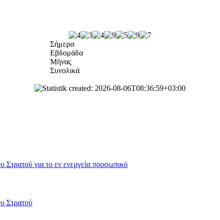
Σήμερα
Εβδομάδα
Μήνας
Συνολικά
 Στρατού για το εν ενεργεία προσωπικό
ου Στρατού