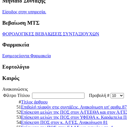
Μηνιαίο Σύνταξης
Είσοδος στην υπηρεσία.
Βεβαίωση ΜΤΣ
ΦΟΡΟΛΟΓΙΚΕΣ ΒΕΒΑΙΩΣΕΙΣ ΣΥΝΤΑΞΙΟΥΧΩΝ
Φαρμακεία
Εφημερεύοντα Φαρμακεία
Εορτολόγιο
Καιρός
Ανακοινώσεις
Φίλτρο Τίτλου
Προβολή #
#
Τίτλος άρθρου
51
Επιβολή πλαφόν στις συντάξεις. Ανακοίνωση υπ' αριθμ.87
52
Επίσκεψη μελών της ΠΟΣ στον Α/ΓΕΕΘΑ και στον Α/ΓΕ
53
Επίσκεψη μελών της ΠΟΣ στον ΥΦΕΘΑ κ. Καράμπελα Πα
54
Επίσκεψη ΠΟΣ στον κ. Α/ΓΕΣ. Ανακοίνωση 81