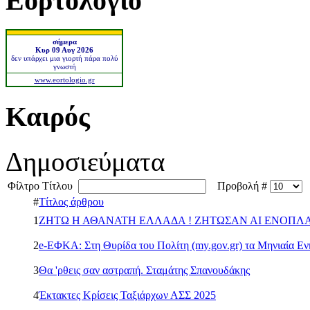
Εορτολόγιο
σήμερα
Κυρ 09 Αυγ 2026
δεν υπάρχει μια γιορτή πάρα πολύ
γνωστή
www.eortologio.gr
Καιρός
Δημοσιεύματα
Φίλτρο Τίτλου
Προβολή #
#
Τίτλος άρθρου
1
ΖΗΤΩ Η ΑΘΑΝΑΤΗ ΕΛΛΑΔΑ ! ΖΗΤΩΣΑΝ ΑΙ ΕΝΟΠΛΑΙ 
2
e-ΕΦΚΑ: Στη Θυρίδα του Πολίτη (my.gov.gr) τα Μηνιαία Ε
3
Θα 'ρθεις σαν αστραπή. Σταμάτης Σπανουδάκης
4
Έκτακτες Κρίσεις Ταξιάρχων ΑΣΣ 2025