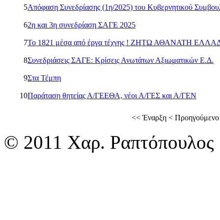
5
Απόφαση Συνεδρίασης (1η/2025) του Κυβερνητικού Συμβο
6
2η και 3η συνεδρίαση ΣΑΓΕ 2025
7
Το 1821 μέσα από έργα τέχνης ! ΖΗΤΩ ΑΘΑΝΑΤΗ ΕΛΛΑΔ
8
Συνεδριάσεις ΣΑΓΕ: Κρίσεις Ανωτάτων Αξιωματικών Ε.Δ.
9
Στα Τέμπη
10
Παράταση θητείας Α/ΓΕΕΘΑ, νέοι Α/ΓΕΣ και Α/ΓΕΝ
<<
Έναρξη
<
Προηγούμενο
© 2011 Χαρ. Ραπτόπουλος