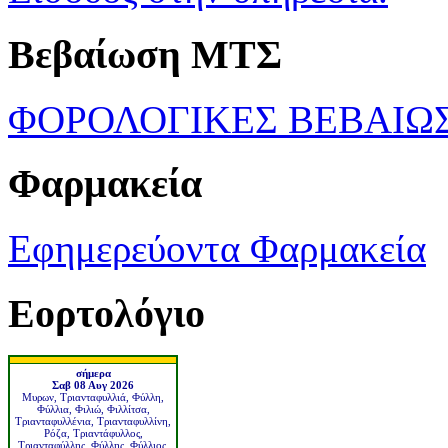
Βεβαίωση ΜΤΣ
ΦΟΡΟΛΟΓΙΚΕΣ ΒΕΒΑΙΩ
Φαρμακεία
Εφημερεύοντα Φαρμακεία
Εορτολόγιο
σήμερα
Σαβ 08 Αυγ 2026
Μυρων, Τριανταφυλλιά, Φύλλη,
Φύλλια, Φιλιώ, Φιλλίτσα,
Τριανταφυλλένια, Τριανταφυλλίνη,
Ρόζα, Τριαντάφυλλος,
Τριανταφύλλης, Φύλλης, Φύλλιος,