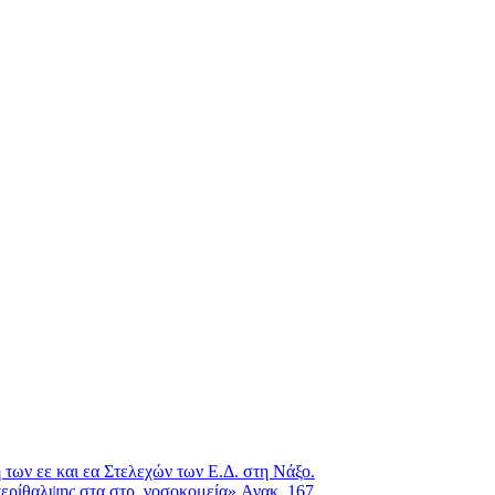
ων εε και εα Στελεχών των Ε.Δ. στη Νάξο.
περίθαλψης στα στρ. νοσοκομεία».Ανακ. 167.