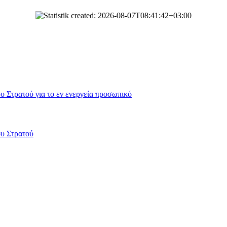
 Στρατού για το εν ενεργεία προσωπικό
ου Στρατού