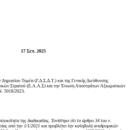
17 Σεπ. 2025
μοσίου Τομέα (Γ.Δ.Σ.Δ.Τ.) και της Γενικής Διεύθυνσης
τικών Στρατού (Ε.Α.Α.Σ) και την Ένωση Αποστράτων Αξιωματικών
Ν. 5018/2023.
οκότητα της διαδικασίας. Τονίστηκε ότι το άρθρο 34 του ν.
ρίας από την 1/1/2021 και προβλέπει την καταβολή αναδρομικών