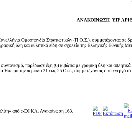
ΑΝΑΚΟΙΝΩΣΗ ΥΠ’ ΑΡΙΘ.
ελλήνια Ομοσπονδία Στρατιωτικών (Π.Ο.Σ.), συμμετέχοντας σε δράσ
γραφική ύλη και αθλητικά είδη σε σχολεία της Ελληνικής Εθνικής Με
ντονισμό, παρέδωσε έξη (6) κιβώτια με γραφική ύλη και αθλητικά
 Ήπειρο την περίοδο 21 έως 25 Οκτ., συμμετέχοντας έτσι ενεργά σ
Πολίτη» από e-ΕΦΚΑ. Ανακοίνωση 163.