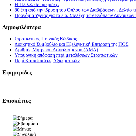
Η Π.Ο.Σ. σε ημερίδες.
80 έτη από την ίδρυση του Όπλου των Διαβιβάσεων . Δελτίο
Προνόμια Υγείας για τα ε.α. Στελέχη των Ενόπλων Δυνάμεων κα
Δημοφιλέστερα
Στρατιωτικός Ποινικός Κώδικας
Διοικητικό Συμβούλιο και Εξελεγκτική Επιτροπή της ΠΟΣ
Αριθμός Μητρώου Ασφαλισμένου (ΑΜΑ)
Υπουργική απόφαση περί μεταθέσεων Στρατιωτικών
Περί Καταστασεως Αξιωματικών
Εφημερίδες
Επισκέπτες