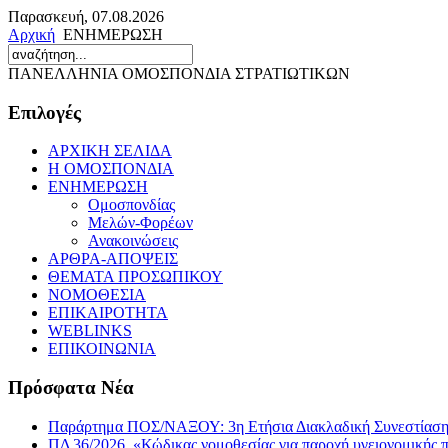
Παρασκευή, 07.08.2026
Αρχική
ΕΝΗΜΕΡΩΣΗ
ΠΑΝΕΛΛΗΝΙΑ ΟΜΟΣΠΟΝΔΙΑ ΣΤΡΑΤΙΩΤΙΚΩΝ
Επιλογές
ΑΡΧΙΚΗ ΣΕΛΙΔΑ
Η ΟΜΟΣΠΟΝΔΙΑ
ΕΝΗΜΕΡΩΣΗ
Ομοσπονδίας
Μελών-Φορέων
Ανακοινώσεις
ΑΡΘΡΑ-ΑΠΟΨΕΙΣ
ΘΕΜΑΤΑ ΠΡΟΣΩΠΙΚΟΥ
ΝΟΜΟΘΕΣΙΑ
ΕΠΙΚΑΙΡΟΤΗΤΑ
WEBLINKS
ΕΠΙΚΟΙΝΩΝΙΑ
Πρόσφατα Νέα
Παράρτημα ΠΟΣ/ΝΑΞΟΥ: 3η Ετήσια Διακλαδική Συνεστίαση τ
ΠΔ 36/2026, «Κώδικας νομοθεσίας για παροχή υγειονομικής 