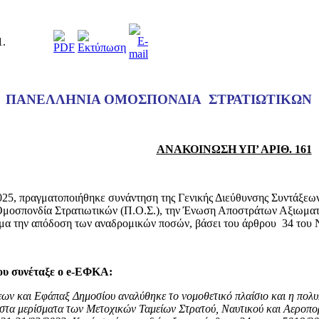
1.
ΠΑΝΕΛΛΗΝΙΑ ΟΜΟΣΠΟΝΔΙΑ ΣΤΡΑΤΙΩΤΙΚΩΝ
ΑΝΑΚΟΙΝΩΣΗ ΥΠ’ ΑΡΙΘ. 161
 πραγματοποιήθηκε συνάντηση της Γενικής Διεύθυνσης Συντάξεων Δη
Ομοσπονδία Στρατιωτικών (Π.Ο.Σ.), την Ένωση Αποστράτων Αξιωμα
θέμα την απόδοση των αναδρομικών ποσών, βάσει του άρθρου 34 του 
ου συνέταξε ο
e
-ΕΦΚΑ:
ν και Εφάπαξ Δημοσίου αναλύθηκε το νομοθετικό πλαίσιο και η πολυπλ
ν στα μερίσματα των Μετοχικών Ταμείων Στρατού, Ναυτικού και Αεροπο