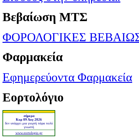
Βεβαίωση ΜΤΣ
ΦΟΡΟΛΟΓΙΚΕΣ ΒΕΒΑΙΩ
Φαρμακεία
Εφημερεύοντα Φαρμακεία
Εορτολόγιο
σήμερα
Κυρ 09 Αυγ 2026
δεν υπάρχει μια γιορτή πάρα πολύ
γνωστή
www.eortologio.gr