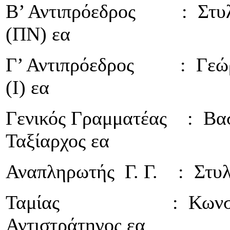
Β’ Αντιπρόεδρος : Στυλι
(ΠΝ) εα
Γ’ Αντιπρόεδρος : Γεώργ
(Ι) εα
Γενικός Γραμματέας : Βασ
Ταξίαρχος εα
Αναπληρωτής Γ. Γ. : Στυλ
Ταμίας : Κωνσταντί
Αντιστράτηγος εα