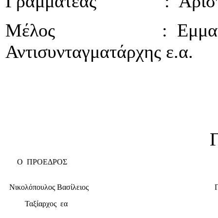
Γραμματέας : Αριστείδη
Μέλος : Εμμανουή
Αντισυνταγματάρχης ε.α.
Για το Διοικη
Ο ΠΡΟΕΔΡΟΣ
Γ
Νικολόπουλος Βασίλειος
Πα
Ταξίαρχος εα
Τ