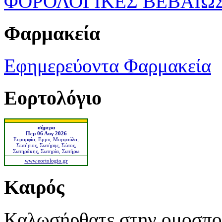
ΦΟΡΟΛΟΓΙΚΕΣ ΒΕΒΑΙΩ
Φαρμακεία
Εφημερεύοντα Φαρμακεία
Εορτολόγιο
σήμερα
Πεμ 06 Αυγ 2026
Ευμορφία, Εμμυ, Μορφούλα,
Σωτήριος, Σωτήρης, Σώτος,
Σωτηράκης, Σωτηρία, Σωτήρω
www.eortologio.gr
Καιρός
Καλωσήρθατε στην ομοσπο