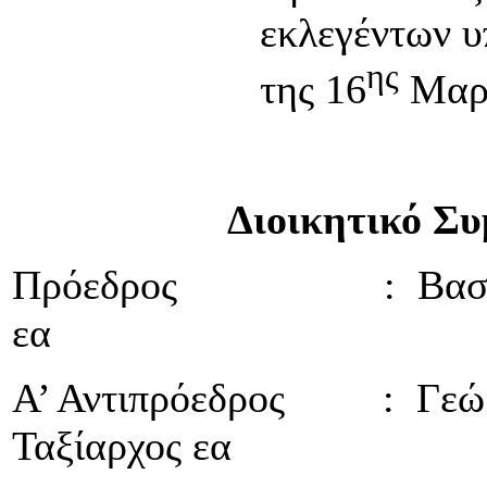
εκλεγέντων υ
ης
της 16
Μαρτ
Διοικητικό Συμβ
Πρόεδρος : Βασίλειος
εα
Α’ Αντιπρόεδρος : Γεώργ
Ταξίαρχος εα